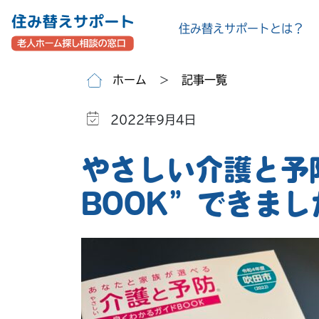
住み替えサポートとは？
Skip
ホーム
>
記事一覧
to
the
2022年9月4日
content
やさしい介護と予
BOOK”できま