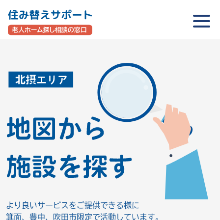
Skip
to
the
content
より良いサービスをご提供できる様に
箕面、豊中、吹田市限定で活動しています。